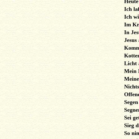
Heute
Ich la
Ich wi
Im Kr
In Je
Jesus 
Komm
Kotte
Licht 
Mein 
Meine
Nicht
Offen
Segen
Segne
Sei ge
Sieg d
So ni