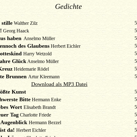
Gedichte
.
stille
5
Walther Zilz
!
5
Georg Haack
tus haben
5
Anselmo Müller
ennoch des Glaubens
5
Herbert Eichler
otteskind
5
Harry Wetzold
ahre Glück
5
Anselmo Müller
Kreuz
5
Heidemarie Rödel
lte Brunnen
5
Artur Kleemann
Download als MP3 Datei
rößte Kunst
5
hwerste Bitte
5
Hermann Enke
iebes Wort
5
Elisabeth Brandt
euer Tag
5
Charlotte Friede
 Augenblick
5
Hermann Bezzel
ist da!
5
Herbert Eichler