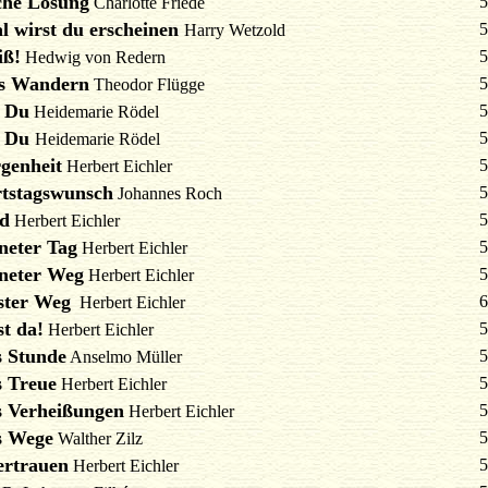
che Lösung
5
Charlotte Friede
l wirst du erscheinen
5
Harry Wetzold
iß!
5
Hedwig von Redern
s Wandern
5
Theodor Flügge
 Du
5
Heidemarie Rödel
e Du
5
Heidemarie Rödel
genheit
5
Herbert Eichler
tstagswunsch
5
Johannes Roch
d
5
Herbert Eichler
neter Tag
5
Herbert Eichler
neter Weg
5
Herbert Eichler
ster Weg
6
Herbert Eichler
st da!
5
Herbert Eichler
s Stunde
5
Anselmo Müller
s Treue
5
Herbert Eichler
s Verheißungen
5
Herbert Eichler
s Wege
5
Walther Zilz
ertrauen
5
Herbert Eichler