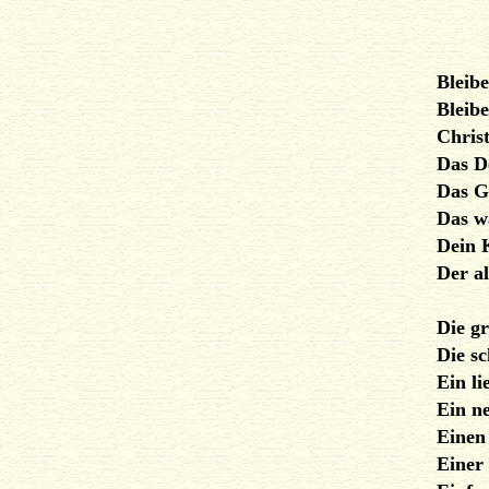
Bleibe 
Bleibe
Chris
Das D
Das G
Das w
Dein 
Der a
Die g
Die sc
Ein l
Ein n
Einen
Einer 