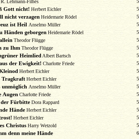
5
R. Lehmann-Filhés
ß Gott nicht!
5
Herbert Eichler
ll nicht verzagen
5
Heidemarie Rödel
euz ist Heil
5
Anselmo Müller
su Händen geborgen
5
Heidemarie Rödel
allein
5
Theodor Flügge
 zu Ihm
5
Theodor Flügge
ngrüner Heimlied
5
Albert Bartsch
aus der Ewigkeit!
5
Charlotte Friede
Kleinod
5
Herbert Eichler
 Tragkraft
5
Herbert Eichler
s unmöglich
5
Anselmo Müller
e Augen
5
Charlotte Friede
 der Fürbitte
5
Dora Rappard
nde Hände
5
Herbert Eichler
trost!
5
Herbert Eichler
es Christus
5
Harry Wetzold
mm denn meine Hände
6