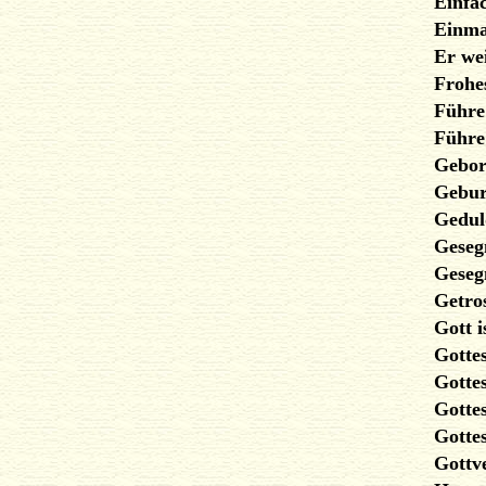
Einfa
Einma
Er we
Frohe
Führe
Führ
Gebor
Gebur
Gedul
Geseg
Geseg
Getro
Gott i
Gotte
Gotte
Gotte
Gotte
Gottv